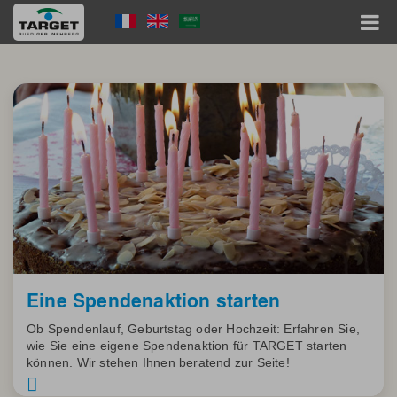
Skip
Language
to
main
Menu
content
Hauptnavigation
Eine Spendenaktion starten
Ob Spendenlauf, Geburtstag oder Hochzeit: Erfahren Sie,
wie Sie eine eigene Spendenaktion für TARGET starten
können. Wir stehen Ihnen beratend zur Seite!