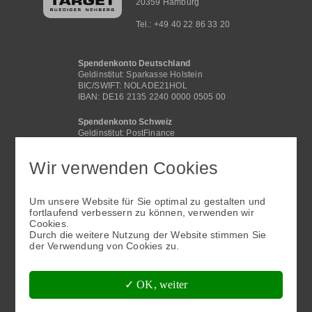
20359 Hamburg
Tel.: +49 40 22 86 33 20
Spendenkonto Deutschland
Geldinstitut: Sparkasse Holstein
BIC/SWIFT: NOLADE21HOL
IBAN: DE16 2135 2240 0000 0505 00
Spendenkonto Schweiz
Geldinstitut: PostFinance
BIC /SWIFT: POFICHBEXXX
IBAN: CH29 0900 0000 4062 2117 1
Wir verwenden Cookies
Spendenkonto International
Geldinstitut: Sparkasse Holstein
Um unsere Website für Sie optimal zu gestalten und
BIC/SWIFT: NOLADE21HOL
fortlaufend verbessern zu können, verwenden wir
IBAN: DE16 2135 2240 0000 0505 00
Cookies.
Fußbereichsmenü
Durch die weitere Nutzung der Website stimmen Sie
der Verwendung von Cookies zu.
✓ OK, weiter