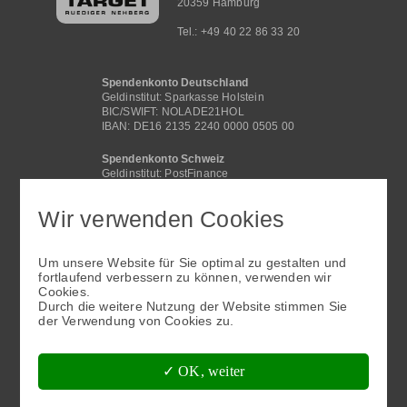
20359 Hamburg
Tel.: +49 40 22 86 33 20
Spendenkonto Deutschland
Geldinstitut: Sparkasse Holstein
BIC/SWIFT: NOLADE21HOL
IBAN: DE16 2135 2240 0000 0505 00
Spendenkonto Schweiz
Geldinstitut: PostFinance
BIC /SWIFT: POFICHBEXXX
IBAN: CH29 0900 0000 4062 2117 1
Wir verwenden Cookies
Spendenkonto International
Geldinstitut: Sparkasse Holstein
Um unsere Website für Sie optimal zu gestalten und
BIC/SWIFT: NOLADE21HOL
fortlaufend verbessern zu können, verwenden wir
IBAN: DE16 2135 2240 0000 0505 00
Cookies.
Fußbereichsmenü
Durch die weitere Nutzung der Website stimmen Sie
der Verwendung von Cookies zu.
✓ OK, weiter