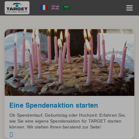
Skip
Language
to
main
Menu
content
Hauptnavigation
Eine Spendenaktion starten
Ob Spendenlauf, Geburtstag oder Hochzeit: Erfahren Sie,
wie Sie eine eigene Spendenaktion für TARGET starten
können. Wir stehen Ihnen beratend zur Seite!