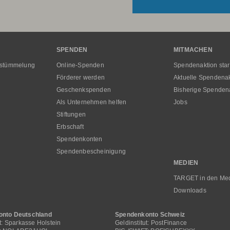
SPENDEN
MITMACHEN
rstümmelung
Online-Spenden
Spendenaktion star
Förderer werden
Aktuelle Spendena
Geschenkspenden
Bisherige Spenden
Als Unternehmen helfen
Jobs
Stiftungen
Erbschaft
Spendenkonten
Spendenbescheinigung
MEDIEN
TARGET in den Me
Downloads
nto Deutschland
Spendenkonto Schweiz
ut: Sparkasse Holstein
Geldinstitut: PostFinance