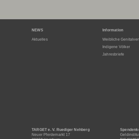
Hauptnavigation
NEWS
Information
Aktuelles
Weibliche Genitalve
Indigene Völker
Jahresbriefe
Fußbereichsmenü
TARGET e. V. Ruediger Nehberg
Spendenko
Neuer Pferdemarkt 17
Geldinstit