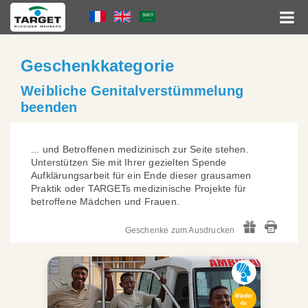
Skip
Language
to
main
Menu
content
Hauptnavigation
Geschenkkategorie
Weibliche Genitalverstümmelung
beenden
... und Betroffenen medizinisch zur Seite stehen.
Unterstützen Sie mit Ihrer gezielten Spende
Aufklärungsarbeit für ein Ende dieser grausamen
Praktik oder TARGETs medizinische Projekte für
betroffene Mädchen und Frauen.
Geschenke zum Ausdrucken