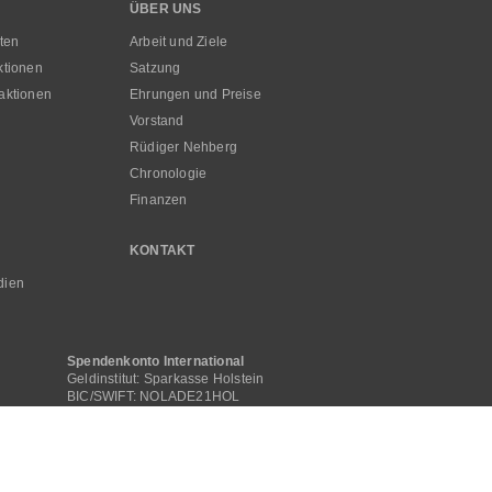
ÜBER UNS
ten
Arbeit und Ziele
ktionen
Satzung
aktionen
Ehrungen und Preise
Vorstand
Rüdiger Nehberg
Chronologie
Finanzen
KONTAKT
dien
Spendenkonto International
Geldinstitut: Sparkasse Holstein
BIC/SWIFT: NOLADE21HOL
IBAN: DE16 2135 2240 0000 0505 00