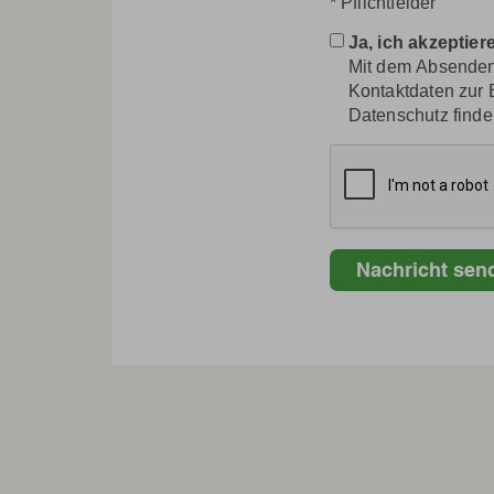
* Pflichtfelder
DATENSCHUTZ
Kontakt
Ja, ich akzeptie
Datenschutz
Mit dem Absenden 
Kontaktdaten zur 
Datenschutz finde