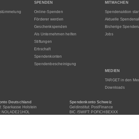
SPENDEN
MITMACHEN
rstümmelung
Online-Spenden
Spendenaktion star
Förderer werden
Aktuelle Spendena
Geschenkspenden
Bisherige Spenden
Als Unternehmen helfen
Jobs
Stiftungen
Erbschaft
Spendenkonten
Spendenbescheinigung
MEDIEN
TARGET in den Me
Downloads
nto Deutschland
Spendenkonto Schweiz
ut: Sparkasse Holstein
Geldinstitut: PostFinance
T: NOLADE21HOL
BIC /SWIFT: POFICHBEXXX
6 2135 2240 0000 0505 00
IBAN: CH29 0900 0000 4062 2117 1