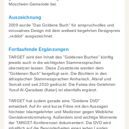
Moscheen-Gemeinde bei.
Auszeichnung
2009 wurde "Das Goldene Buch" für anspruchvolles und
innovatives Design mit dem weltweit begehrten Designpreis
„reddot“ ausgezeichnet.
Fortlaufende Ergänzungen
TARGET wird den Inhalt des "Goldenen Buches" künftig
jeweils auch in die wichtigsten Stammessprachen
übersetzen lassen. Diese Zusatztexte werden dem
"Goldenen Buch" beigefügt sein. Die Büchlein in den
äthiopischen Stammessprachen Amharisch, Afaraf und
Somali sind seit 2010 gedruckt. Die Fatwa des Gelehrten
Yusuf Al-Qaradawi (Katar) ist ebenfalls ergänzt.
TARGET hat zudem gerade eine "Goldene DVD"
entwickelt. Auf ihr sind kurze Filme mit den Aussagen
höchster Islamgelehrter und Mediziner gegen Weibliche
Genitalverstümmelung. Außerdem sind wichtige Momente
der TARGET-Konferenzen dokumentiert. Die DVD wird
inhaltlich auf die Besonderheiten eines jeden Landes