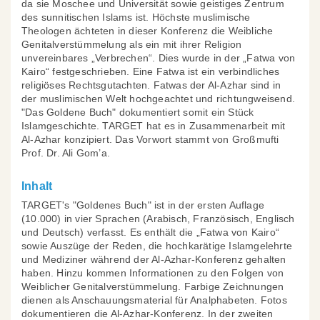
da sie Moschee und Universität sowie geistiges Zentrum
des sunnitischen Islams ist. Höchste muslimische
Theologen ächteten in dieser Konferenz die Weibliche
Genitalverstümmelung als ein mit ihrer Religion
unvereinbares „Verbrechen“. Dies wurde in der „Fatwa von
Kairo“ festgeschrieben. Eine Fatwa ist ein verbindliches
religiöses Rechtsgutachten. Fatwas der Al-Azhar sind in
der muslimischen Welt hochgeachtet und richtungweisend.
"Das Goldene Buch" dokumentiert somit ein Stück
Islamgeschichte. TARGET hat es in Zusammenarbeit mit
Al-Azhar konzipiert. Das Vorwort stammt von Großmufti
Prof. Dr. Ali Gom’a.
Inhalt
TARGET's "Goldenes Buch" ist in der ersten Auflage
(10.000) in vier Sprachen (Arabisch, Französisch, Englisch
und Deutsch) verfasst. Es enthält die „Fatwa von Kairo“
sowie Auszüge der Reden, die hochkarätige Islamgelehrte
und Mediziner während der Al-Azhar-Konferenz gehalten
haben. Hinzu kommen Informationen zu den Folgen von
Weiblicher Genitalverstümmelung. Farbige Zeichnungen
dienen als Anschauungsmaterial für Analphabeten. Fotos
dokumentieren die Al-Azhar-Konferenz. In der zweiten