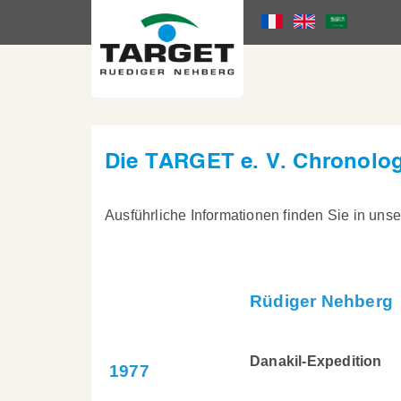
Skip
to
Language
main
content
Menu
Die TARGET e. V. Chronolog
Ausführliche Informationen finden Sie in uns
Rüdiger Nehberg
Danakil-Expedition
1977