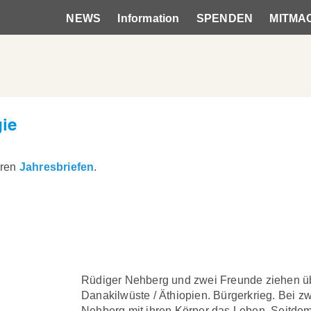
NEWS
Information
SPENDEN
MITMA
Hauptnavigation
ie
eren
Jahresbriefen
.
Rüdiger Nehberg und zwei Freunde ziehen üb
Danakilwüste / Äthiopien. Bürgerkrieg. Bei z
Nehberg mit ihren Körper das Leben. Seitdem 