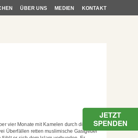
CHEN
ÜBER UNS
MEDIEN
KONTAKT
JETZT
SPENDEN
er vier Monate mit Kamelen durch die
wei Überfällen retten muslimische Gastgeber
fühlt er sich dem Islam verbunden. Er