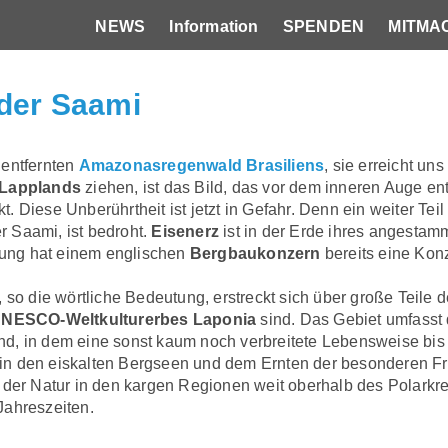
NEWS
Information
SPENDEN
MITMA
Hauptnavigation
der Saami
 entfernten
Amazonasregenwald Brasiliens
, sie erreicht un
Lapplands
ziehen, ist das Bild, das vor dem inneren Auge en
 Diese Unberührtheit ist jetzt in Gefahr. Denn ein weiter Tei
er Saami, ist bedroht.
Eisenerz
ist in der Erde ihres angestamm
ung hat einem englischen
Bergbaukonzern
bereits eine Konz
, so die wörtliche Bedeutung, erstreckt sich über große Teile 
NESCO-Weltkulturerbes Laponia
sind. Das Gebiet umfasst
, in dem eine sonst kaum noch verbreitete Lebensweise bis he
rei in den eiskalten Bergseen und dem Ernten der besonderen 
 der Natur in den kargen Regionen weit oberhalb des Polarkrei
Jahreszeiten.