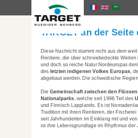
Skip
to
Language
Projekte
Die Saami
main
content
Menu
TARGET an der Seite 
Diese Nachricht stammt nicht aus dem weit
Rentiere, die über schneebedeckte Weiten
und doch so reiche Natur Nordeuropas denkt.
des
letzten indigenen Volkes Europas
, d
abgebaut werden. Die schwedische Regier
Die
Gemeinschaft zwischen den Flüssen
Nationalparks
, welche seit 1996 Teil des
U
und Finnisch Lapplands. Es ist Nomadenland
Tradition mit ihren Rentieren, der Fische
seit Jahrhunderten im Einklang mit und von
ist ihre Lebensgrundlage im Rhythmus der 