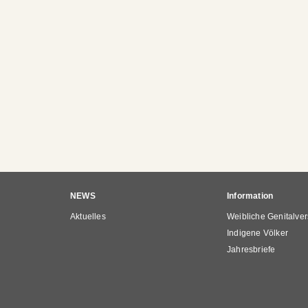
Hauptnavigation
NEWS
Information
Aktuelles
Weibliche Genitalve
Indigene Völker
Jahresbriefe