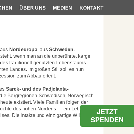
CHEN
ÜBER UNS
MEDIEN
KONTAKT
s aus
Nordeuropa
, aus
Schweden
.
tsteht, wenn man an die unberührte, karge
l des traditionell genutzten Lebensraums
ten Landes. Im großen Stil soll es nun
ession zum Abbau erteilt.
des
Sarek- und des Padjelanta-
 die Bergregionen Schwedisch, Norwegisch
ute existiert. Viele Familien folgen der
Früchte des hohen Nordens — ein Leben wie
JETZT
ses. Die intakte und einzigartige Wildnis
SPENDEN