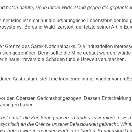
 baten darum, sie in ihrem Widerstand gegen die geplante Mi
 einer Mine ist nicht nur die ursprüngliche Lebensform der I
osystems „Borealer Wald“ zerstört, der letzte seiner Art in Eur
er Grenze des Sarek-Nationalparks. Die industriellen Intere
ich gegenüber. Denn sollte die Mine gebaut werden, würde
er hinaus irreversible Schäden für die Umwelt verursachen.
 deren Ausbeutung stellt die Indigenen immer wieder vor gro
or den Obersten Gerichtshof gezogen. Dessen Entscheidung w
 Planungen haben.
 gekämpft, die Zerstörung unseres Landes zu verhindern. Es 
chisch an die Grenze unserer Belastbarkeit gebracht. Wir fu
ET haben wir einen neuen Partner gefunden. Er unterstützt fi