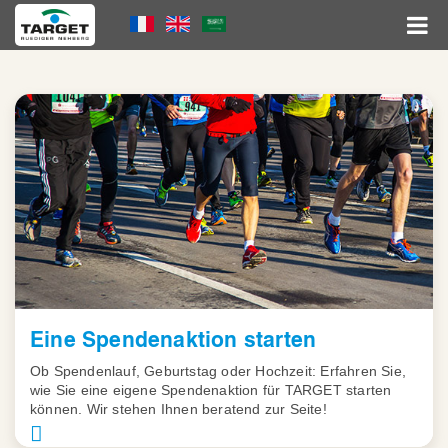
Skip
Language
to
main
Menu
content
Hauptnavigation
Eine Spendenaktion starten
Ob Spendenlauf, Geburtstag oder Hochzeit: Erfahren Sie,
wie Sie eine eigene Spendenaktion für TARGET starten
können. Wir stehen Ihnen beratend zur Seite!