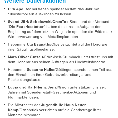
Weitere Daueraktionen
Dirk Apel
/Aschersleben spendet anstatt das Jahr mit
Silvesterböllern ausklingen zu lassen.
Svend-Jörk Sobolewski/CremTec
Stade und der Verbund
"
Die Feuerbestatter"
haben die sensible Aufgabe der
Begleitung auf dem letzten Weg - sie spenden die Erlöse der
Wiederverwertung von Metallimplantaten.
Hebamme
Uta Esapathi
/Olpe verzichtet auf die Honorare
ihrer Säuglingspflegekurse.
Marc Oliver Gutzeit
/Fränkisch-Crumbach unterstützt uns mit
dem Honorar aus seinen Aufträgen als Hochzeitsfotograf.
Hebamme
Susanne Haller
/Göttingen spendet einen Teil aus
den Einnahmen ihrer Geburtsvorbereitungs- und
Rückbildungskurse.
Lucia und Karl-Heinz Jenal/Goch
unterstützen uns seit
Jahren mit Spenden-statt-Geschenke-Aktionen und
Flohmarkterlösen.
Die Mitarbeiter der
Jugendhilfe Haus Neuer
Kamp
/Osnabrück verzichten auf die Centbeträge ihrer
Monatseinkommen.