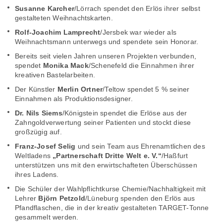
Susanne Karcher
/Lörrach spendet den Erlös ihrer selbst
gestalteten Weihnachtskarten.
Rolf-Joachim Lamprecht
/Jersbek war wieder als
Weihnachtsmann unterwegs und spendete sein Honorar.
Bereits seit vielen Jahren unseren Projekten verbunden,
spendet
Monika Mack
/Schenefeld die Einnahmen ihrer
kreativen Bastelarbeiten.
Der Künstler
Merlin Ortner
/Teltow spendet 5 % seiner
Einnahmen als Produktionsdesigner.
Dr. Nils Siems
/Königstein spendet die Erlöse aus der
Zahngoldverwertung seiner Patienten und stockt diese
großzügig auf.
Franz-Josef Selig
und sein Team aus Ehrenamtlichen des
Weltladens
„Partnerschaft Dritte Welt e. V.“
/Haßfurt
unterstützen uns mit den erwirtschafteten Überschüssen
ihres Ladens.
Die Schüler der Wahlpflichtkurse Chemie/Nachhaltigkeit mit
Lehrer
Björn Petzold
/Lüneburg spenden den Erlös aus
Pfandflaschen, die in der kreativ gestalteten TARGET-Tonne
gesammelt werden.