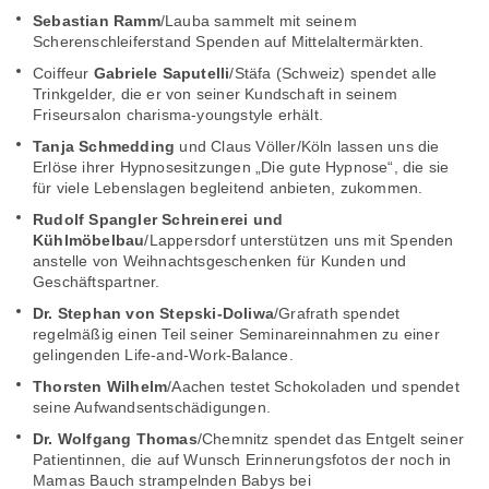
Sebastian Ramm
/Lauba sammelt mit seinem
Scherenschleiferstand Spenden auf Mittelaltermärkten.
Coiffeur
Gabriele Saputelli
/Stäfa (Schweiz) spendet alle
Trinkgelder, die er von seiner Kundschaft in seinem
Friseursalon charisma-youngstyle erhält.
Tanja Schmedding
und Claus Völler/Köln lassen uns die
Erlöse ihrer Hypnosesitzungen „Die gute Hypnose“, die sie
für viele Lebenslagen begleitend anbieten, zukommen.
Rudolf Spangler Schreinerei und
Kühlmöbelbau
/Lappersdorf unterstützen uns mit Spenden
anstelle von Weihnachtsgeschenken für Kunden und
Geschäftspartner.
Dr. Stephan von Stepski-Doliwa
/Grafrath spendet
regelmäßig einen Teil seiner Seminareinnahmen zu einer
gelingenden Life-and-Work-Balance.
Thorsten Wilhelm
/Aachen testet Schokoladen und spendet
seine Aufwandsentschädigungen.
Dr. Wolfgang Thomas
/Chemnitz spendet das Entgelt seiner
Patientinnen, die auf Wunsch Erinnerungsfotos der noch in
Mamas Bauch strampelnden Babys bei