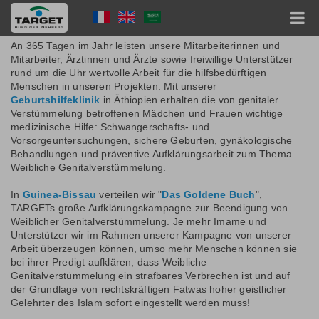
Skip
Stiftungen
Language
to
main
Menu
content
An 365 Tagen im Jahr leisten unsere Mitarbeiterinnen und
Hauptnavigation
Mitarbeiter, Ärztinnen und Ärzte sowie freiwillige Unterstützer
rund um die Uhr wertvolle Arbeit für die hilfsbedürftigen
Menschen in unseren Projekten. Mit unserer
Geburtshilfeklinik
in Äthiopien erhalten die von genitaler
Verstümmelung betroffenen Mädchen und Frauen wichtige
medizinische Hilfe: Schwangerschafts- und
Vorsorgeuntersuchungen, sichere Geburten, gynäkologische
Behandlungen und präventive Aufklärungsarbeit zum Thema
Weibliche Genitalverstümmelung.
In
Guinea-Bissau
verteilen wir "
Das Goldene Buch
",
TARGETs große Aufklärungskampagne zur Beendigung von
Weiblicher Genitalverstümmelung. Je mehr Imame und
Unterstützer wir im Rahmen unserer Kampagne von unserer
Arbeit überzeugen können, umso mehr Menschen können sie
bei ihrer Predigt aufklären, dass Weibliche
Genitalverstümmelung ein strafbares Verbrechen ist und auf
der Grundlage von rechtskräftigen Fatwas hoher geistlicher
Gelehrter des Islam sofort eingestellt werden muss!