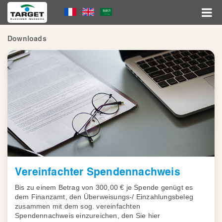
Skip
Language
to
main
Menu
content
Hauptnavigation
Downloads
Vereinfachter Spendennachweis
Bis zu einem Betrag von 300,00 € je Spende genügt es
dem Finanzamt, den Überweisungs-/ Einzahlungsbeleg
zusammen mit dem sog. vereinfachten
Spendennachweis einzureichen, den Sie hier