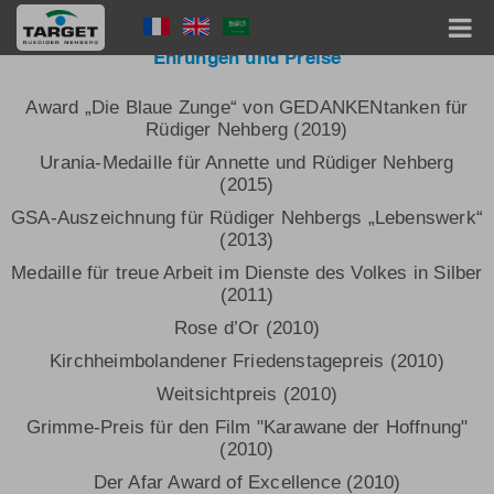
Skip
Language
to
main
Menu
Ehrungen und Preise
content
Hauptnavigation
Award „Die Blaue Zunge“ von GEDANKENtanken für
Rüdiger Nehberg (2019)
Urania-Medaille für Annette und Rüdiger Nehberg
(2015)
GSA-Auszeichnung für Rüdiger Nehbergs „Lebenswerk“
(2013)
Medaille für treue Arbeit im Dienste des Volkes in Silber
(2011)
Rose d’Or (2010)
Kirchheimbolandener Friedenstagepreis (2010)
Weitsichtpreis (2010)
Grimme-Preis für den Film "Karawane der Hoffnung"
(2010)
Der Afar Award of Excellence (2010)