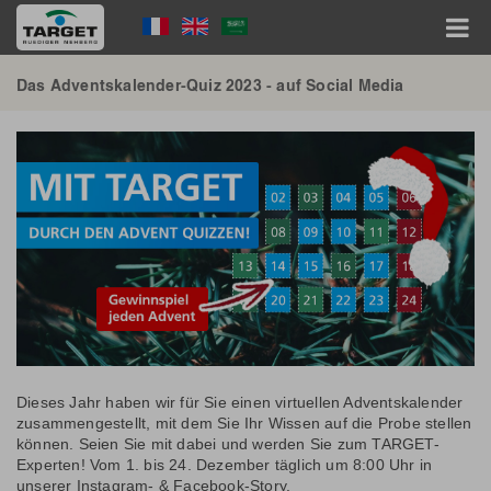
Skip
Language
to
main
Menu
content
Hauptnavigation
Das Adventskalender-Quiz 2023 - auf Social Media
Dieses Jahr haben wir für Sie einen virtuellen Adventskalender
zusammengestellt, mit dem Sie Ihr Wissen auf die Probe stellen
können. Seien Sie mit dabei und werden Sie zum TARGET-
Experten! Vom 1. bis 24. Dezember täglich um 8:00 Uhr in
unserer Instagram- & Facebook-Story.