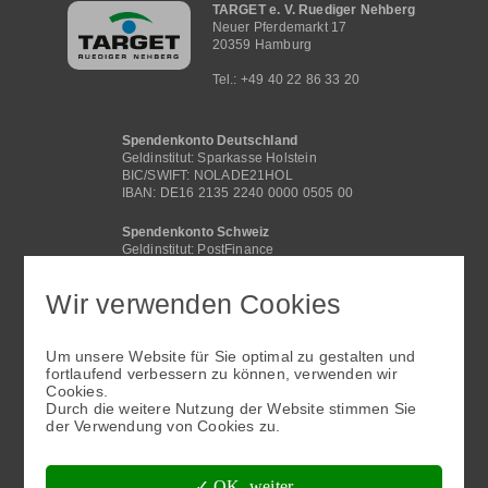
TARGET e. V. Ruediger Nehberg
Neuer Pferdemarkt 17
20359 Hamburg
Tel.: +49 40 22 86 33 20
Spendenkonto Deutschland
Geldinstitut: Sparkasse Holstein
BIC/SWIFT: NOLADE21HOL
IBAN: DE16 2135 2240 0000 0505 00
Spendenkonto Schweiz
Geldinstitut: PostFinance
BIC /SWIFT: POFICHBEXXX
IBAN: CH29 0900 0000 4062 2117 1
Wir verwenden Cookies
Spendenkonto International
Geldinstitut: Sparkasse Holstein
Um unsere Website für Sie optimal zu gestalten und
BIC/SWIFT: NOLADE21HOL
fortlaufend verbessern zu können, verwenden wir
IBAN: DE16 2135 2240 0000 0505 00
Cookies.
Fußbereichsmenü
Durch die weitere Nutzung der Website stimmen Sie
der Verwendung von Cookies zu.
✓ OK, weiter