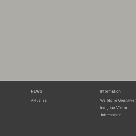
Hauptnavigation
NEWS
Information
Aktuelles
Weibliche Genitalve
Indigene Völker
Jahresbriefe