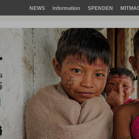
NEWS
Information
SPENDEN
MITMA
Hauptnavigation
 Krankenhaus für die Yanomami