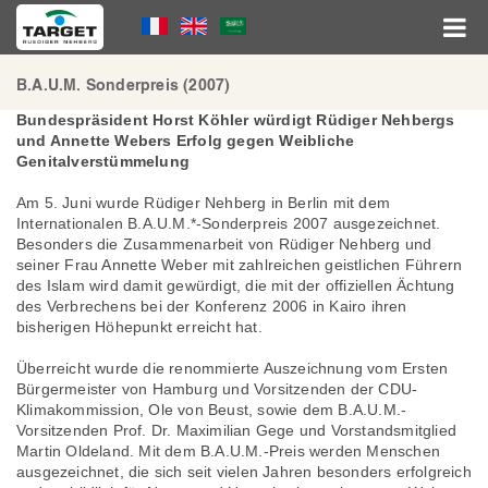
Skip
Language
to
main
Menu
content
Hauptnavigation
B.A.U.M. Sonderpreis (2007)
Bundespräsident Horst Köhler würdigt Rüdiger Nehbergs
und Annette Webers Erfolg gegen Weibliche
Genitalverstümmelung
Am 5. Juni wurde Rüdiger Nehberg in Berlin mit dem
Internationalen B.A.U.M.*-Sonderpreis 2007 ausgezeichnet.
Besonders die Zusammenarbeit von Rüdiger Nehberg und
seiner Frau Annette Weber mit zahlreichen geistlichen Führern
des Islam wird damit gewürdigt, die mit der offiziellen Ächtung
des Verbrechens bei der Konferenz 2006 in Kairo ihren
bisherigen Höhepunkt erreicht hat.
Überreicht wurde die renommierte Auszeichnung vom Ersten
Bürgermeister von Hamburg und Vorsitzenden der CDU-
Klimakommission, Ole von Beust, sowie dem B.A.U.M.-
Vorsitzenden Prof. Dr. Maximilian Gege und Vorstandsmitglied
Martin Oldeland. Mit dem B.A.U.M.-Preis werden Menschen
ausgezeichnet, die sich seit vielen Jahren besonders erfolgreich