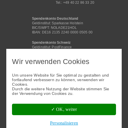
Tel.: +49 40 22 86 33 20
Spendenkonto Deutschland
Geldinstitut: Sparkasse Holstein
BIC/SWIFT: NOLADE21HOL
IBAN: DE16 2135 2240 0000 0505 00
Spendenkonto Schweiz
Geldinstitut: PostFinance
BIC /SWIFT: POFICHBEXXX
IBAN: CH29 0900 0000 4062 2117 1
Wir verwenden Cookies
Spendenkonto International
Geldinstitut: Sparkasse Holstein
Um unsere Website für Sie optimal zu gestalten und
BIC/SWIFT: NOLADE21HOL
fortlaufend verbessern zu können, verwenden wir
IBAN: DE16 2135 2240 0000 0505 00
Cookies.
Fußbereichsmenü
Durch die weitere Nutzung der Website stimmen Sie
der Verwendung von Cookies zu.
✓ OK, weiter
Personalisieren
Kontakt
Datenschutz