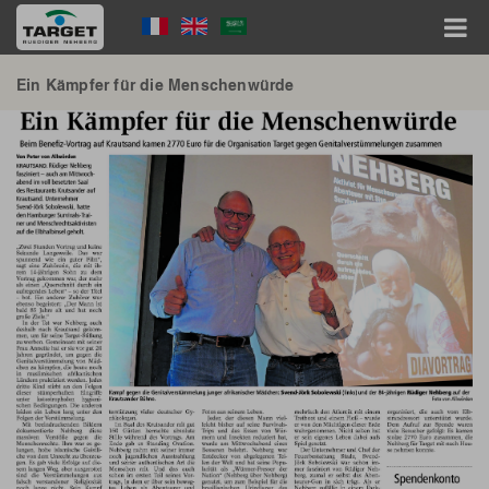
Skip
Language
to
main
Menu
content
Hauptnavigation
Ein Kämpfer für die Menschenwürde