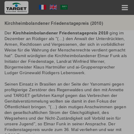
Direkt
Language
zum
Inhalt
Menu
Hauptnavigation
Kirchheimbolandener Friedenstagepreis (2010)
Der
Kirchheimbolandener Friedenstagepreis 2010
ging im
Dezember an Rüdiger als "(…) den Anwalt der Unterdrückten,
Armen, Rechtlosen und Vergessenen, der sich in vorbildlicher
Weise für die Wahrung der Menschenrechte verdient gemacht
hat". Damit würdigten die Kirchheimbolandener Elmar Funk als
Initiator der Friedenstage, Landrat Winfried Werner,
Bürgermeister Klaus Hartmüller und ai-Gruppensprecher
Ludger Grünewald Rüdigers Lebenswerk.
Seinen Einsatz in Brasilien an der Seite der Yanomami gegen
profitgierige Zerstörer des Regenwaldes und den mit Annette
und TARGET geführten Kampf gegen das Verbrechen der
Genitalverstümmelung wollten sie damit in den Fokus der
Öffentlichkeit bringen. "(…) dein mutiges Anschwimmen gegen
den gesellschaftlichen Strom der Gleichgültigkeit, des
Wegsehens und der Nicht-Zuständigkeit soll Vorbild sein für
unsere Jugend", so Elmar Funk in seiner Ansprache. Der
Friedenstagepreis wurde zum 36. Mal verliehen und war mit