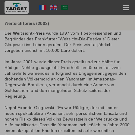
Direkt
Language
zum
Inhalt
Menu
Hauptnavigation
Weitsichtpreis (2002)
Der
Weitsicht-Preis
wurde 1997 vom Tibet-Reisenden und
Begründer des Frankfurter "Weitsicht-Dia-Festivals" Dieter
Glogowski ins Leben gerufen. Der Preis wird alljährlich
vergeben und ist mit 10.000 Euro dotiert.
Im Jahre 2001 wurde dieser Preis geteilt und zur Hälfte für
Rüdiger Nehberg ausgelobt. Er erhielt ihn für sein fast zwei
Jahrzehnte währendes, erfolgreiches Engagement gegen den
drohenden Völkermord an den Yanomami im Amazonas-
Regenwald Brasiliens, verursacht durch eine Armee von
Goldsuchern und den mangelnden Schutz seitens der
Regierung.
Nepal-Experte Glogowski: "Es war Rüdiger, der mit immer
neuen spektakulären Aktionen, sehr persönlichem Einsatz und
hohem Risiko dieses Volk ins Bewusstsein der Welt rückte und
Hilfe mobilisierte. Dass die Yanomami schließlich im Jahre 2000
einen akzeptablen Frieden erhielten, ist sehr wesentlich