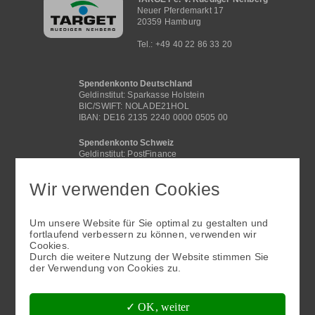
Neuer Pferdemarkt 17
20359 Hamburg
Tel.: +49 40 22 86 33 20
Spendenkonto Deutschland
Geldinstitut: Sparkasse Holstein
BIC/SWIFT: NOLADE21HOL
IBAN: DE16 2135 2240 0000 0505 00
Spendenkonto Schweiz
Geldinstitut: PostFinance
BIC /SWIFT: POFICHBEXXX
IBAN: CH29 0900 0000 4062 2117 1
Wir verwenden Cookies
Spendenkonto International
Geldinstitut: Sparkasse Holstein
Um unsere Website für Sie optimal zu gestalten und
BIC/SWIFT: NOLADE21HOL
fortlaufend verbessern zu können, verwenden wir
IBAN: DE16 2135 2240 0000 0505 00
Cookies.
Fußbereichsmenü
Durch die weitere Nutzung der Website stimmen Sie
der Verwendung von Cookies zu.
✓ OK, weiter