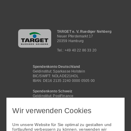
Hauptnavigation
TARGET e. V. Ruediger Nehberg
Neuer Pferdemarkt 17
20359 Hamburg
Tel.: +49 40 22 86 33 20
Spendenkonto Deutschland
Geldinstitut: Sparkasse Holstein
BIC/SWIFT: NOLADE21HOL
IBAN: DE16 2135 2240 0000 0505 00
Spendenkonto Schweiz
Geldinstitut: PostFinance
BIC /SWIFT: POFICHBEXXX
IBAN: CH29 0900 0000 4062 2117 1
Wir verwenden Cookies
Spendenkonto International
Geldinstitut: Sparkasse Holstein
Um unsere Website für Sie optimal zu gestalten und
BIC/SWIFT: NOLADE21HOL
fortlaufend verbessern zu können, verwenden wir
IBAN: DE16 2135 2240 0000 0505 00