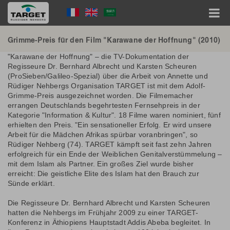
Direkt
Language
zum
Inhalt
Menu
Hauptnavigation
Grimme-Preis für den Film "Karawane der Hoffnung" (2010)
"Karawane der Hoffnung" – die TV-Dokumentation der
Regisseure Dr. Bernhard Albrecht und Karsten Scheuren
(ProSieben/Galileo-Spezial) über die Arbeit von Annette und
Rüdiger Nehbergs Organisation TARGET ist mit dem Adolf-
Grimme-Preis ausgezeichnet worden. Die Filmemacher
errangen Deutschlands begehrtesten Fernsehpreis in der
Kategorie "Information & Kultur". 18 Filme waren nominiert, fünf
erhielten den Preis. "Ein sensationeller Erfolg. Er wird unsere
Arbeit für die Mädchen Afrikas spürbar voranbringen", so
Rüdiger Nehberg (74). TARGET kämpft seit fast zehn Jahren
erfolgreich für ein Ende der Weiblichen Genitalverstümmelung –
mit dem Islam als Partner. Ein großes Ziel wurde bisher
erreicht: Die geistliche Elite des Islam hat den Brauch zur
Sünde erklärt.
Die Regisseure Dr. Bernhard Albrecht und Karsten Scheuren
hatten die Nehbergs im Frühjahr 2009 zu einer TARGET-
Konferenz in Äthiopiens Hauptstadt Addis Abeba begleitet. In