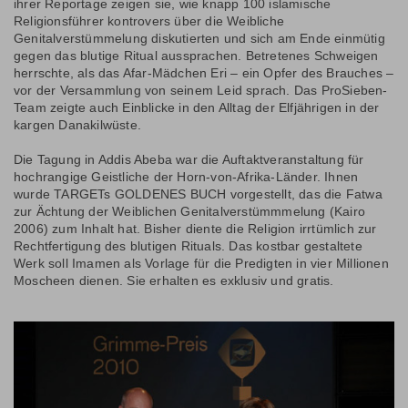
ihrer Reportage zeigen sie, wie knapp 100 islamische
Religionsführer kontrovers über die Weibliche
Genitalverstümmelung diskutierten und sich am Ende einmütig
gegen das blutige Ritual aussprachen. Betretenes Schweigen
herrschte, als das Afar-Mädchen Eri – ein Opfer des Brauches –
vor der Versammlung von seinem Leid sprach. Das ProSieben-
Team zeigte auch Einblicke in den Alltag der Elfjährigen in der
kargen Danakilwüste.
Die Tagung in Addis Abeba war die Auftaktveranstaltung für
hochrangige Geistliche der Horn-von-Afrika-Länder. Ihnen
wurde TARGETs GOLDENES BUCH vorgestellt, das die Fatwa
zur Ächtung der Weiblichen Genitalverstümmmelung (Kairo
2006) zum Inhalt hat. Bisher diente die Religion irrtümlich zur
Rechtfertigung des blutigen Rituals. Das kostbar gestaltete
Werk soll Imamen als Vorlage für die Predigten in vier Millionen
Moscheen dienen. Sie erhalten es exklusiv und gratis.