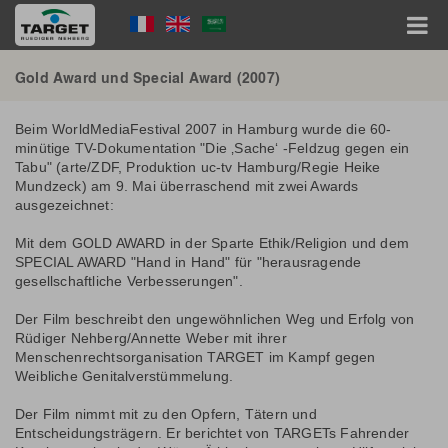
Direkt
Language
zum
Inhalt
Menu
Hauptnavigation
Gold Award und Special Award (2007)
Beim WorldMediaFestival 2007 in Hamburg wurde die 60-
minütige TV-Dokumentation "Die ‚Sache‘ -Feldzug gegen ein
Tabu" (arte/ZDF, Produktion uc-tv Hamburg/Regie Heike
Mundzeck) am 9. Mai überraschend mit zwei Awards
ausgezeichnet:
Mit dem GOLD AWARD in der Sparte Ethik/Religion und dem
SPECIAL AWARD "Hand in Hand" für "herausragende
gesellschaftliche Verbesserungen".
Der Film beschreibt den ungewöhnlichen Weg und Erfolg von
Rüdiger Nehberg/Annette Weber mit ihrer
Menschenrechtsorganisation TARGET im Kampf gegen
Weibliche Genitalverstümmelung.
Der Film nimmt mit zu den Opfern, Tätern und
Entscheidungsträgern. Er berichtet von TARGETs Fahrender