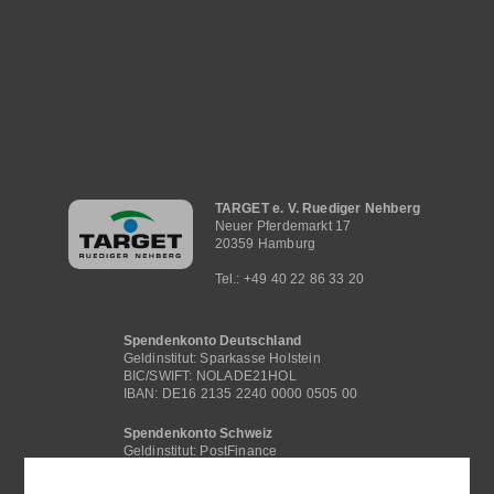
Hauptnavigation
TARGET e. V. Ruediger Nehberg
Neuer Pferdemarkt 17
20359 Hamburg
Tel.: +49 40 22 86 33 20
Spendenkonto Deutschland
Geldinstitut: Sparkasse Holstein
BIC/SWIFT: NOLADE21HOL
IBAN: DE16 2135 2240 0000 0505 00
Spendenkonto Schweiz
Geldinstitut: PostFinance
BIC /SWIFT: POFICHBEXXX
IBAN: CH29 0900 0000 4062 2117 1