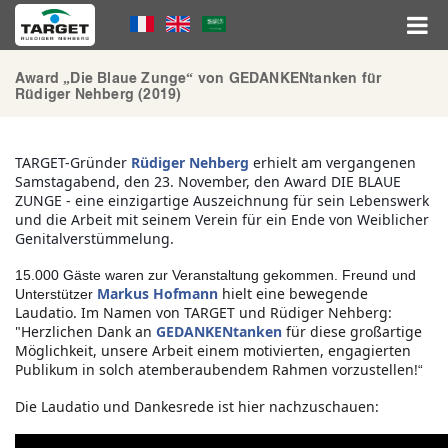
Direkt
Language
zum
Inhalt
Menu
Hauptnavigation
Award „Die Blaue Zunge“ von GEDANKENtanken für
Rüdiger Nehberg (2019)
TARGET-Gründer
Rüdiger Nehberg
erhielt am vergangenen
Samstagabend, den 23. November, den Award DIE BLAUE
ZUNGE - eine einzigartige Auszeichnung für sein Lebenswerk
und die Arbeit mit seinem Verein für ein Ende von Weiblicher
Genitalverstümmelung.
15.000 Gäste waren zur Veranstaltung gekommen. Freund und
Markus Hofmann
hielt eine bewegende
Unterstützer
Laudatio.
Im Namen von TARGET und Rüdiger Nehberg:
"Herzlichen Dank an
GEDANKENtanken
für diese großartige
Möglichkeit, unsere Arbeit einem motivierten, engagierten
Publikum in solch atemberaubendem Rahmen vorzustellen!
“
Die Laudatio und Dankesrede ist hier nachzuschauen: