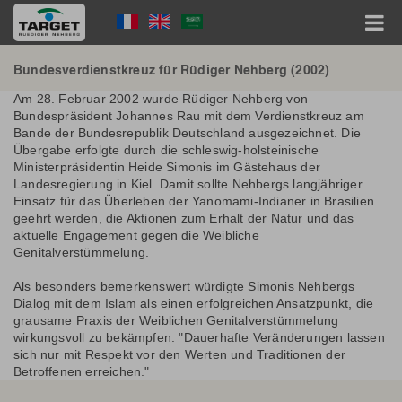
Direkt
Language
zum
Inhalt
Menu
Hauptnavigation
Bundesverdienstkreuz für Rüdiger Nehberg (2002)
Am 28. Februar 2002 wurde Rüdiger Nehberg von
Bundespräsident Johannes Rau mit dem Verdienstkreuz am
Bande der Bundesrepublik Deutschland ausgezeichnet. Die
Übergabe erfolgte durch die schleswig-holsteinische
Ministerpräsidentin Heide Simonis im Gästehaus der
Landesregierung in Kiel. Damit sollte Nehbergs langjähriger
Einsatz für das Überleben der Yanomami-Indianer in Brasilien
geehrt werden, die Aktionen zum Erhalt der Natur und das
aktuelle Engagement gegen die Weibliche
Genitalverstümmelung.
Als besonders bemerkenswert würdigte Simonis Nehbergs
Dialog mit dem Islam als einen erfolgreichen Ansatzpunkt, die
grausame Praxis der Weiblichen Genitalverstümmelung
wirkungsvoll zu bekämpfen: "Dauerhafte Veränderungen lassen
sich nur mit Respekt vor den Werten und Traditionen der
Betroffenen erreichen."