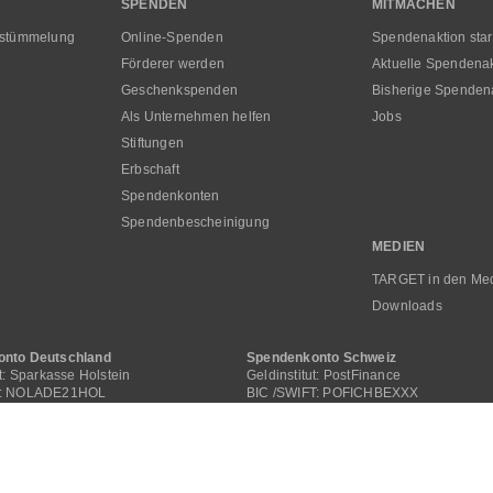
SPENDEN
MITMACHEN
rstümmelung
Online-Spenden
Spendenaktion star
Förderer werden
Aktuelle Spendena
Geschenkspenden
Bisherige Spenden
Als Unternehmen helfen
Jobs
Stiftungen
Erbschaft
Spendenkonten
Spendenbescheinigung
MEDIEN
TARGET in den Me
Downloads
nto Deutschland
Spendenkonto Schweiz
ut: Sparkasse Holstein
Geldinstitut: PostFinance
T: NOLADE21HOL
BIC /SWIFT: POFICHBEXXX
6 2135 2240 0000 0505 00
IBAN: CH29 0900 0000 4062 2117 1