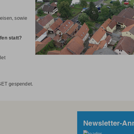
peisen, sowie
fen statt?
et
GET gespendet.
Newsletter-A