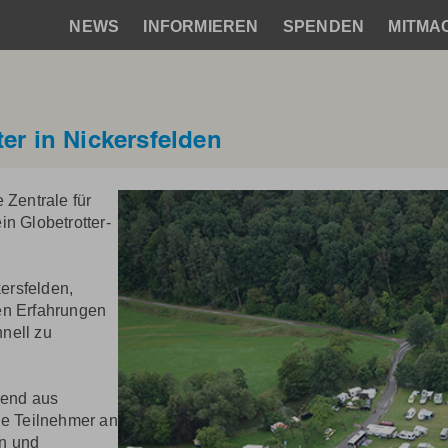
NEWS
INFORMIEREN
SPENDEN
MITMA
Hauptnavigation
ter in Nickersfelden
 Zentrale für
ein Globetrotter-
kersfelden,
en Erfahrungen
nell zu
end aus
ie Teilnehmer an
n und