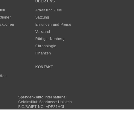
ÜBER UNS
ten
Arbeit und Ziele
ktionen
Satzung
aktionen
Ehrungen und Preise
Vorstand
Rüdiger Nehberg
Chronologie
Finanzen
KONTAKT
dien
Spendenkonto International
Geldinstitut: Sparkasse Holstein
BIC/SWIFT: NOLADE21HOL
IBAN: DE16 2135 2240 0000 0505 00