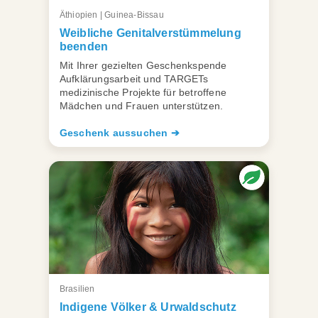
Äthiopien | Guinea-Bissau
Weibliche Genitalverstümmelung
beenden
Mit Ihrer gezielten Geschenkspende
Aufklärungsarbeit und TARGETs
medizinische Projekte für betroffene
Mädchen und Frauen unterstützen.
Geschenk aussuchen ➔
Brasilien
Indigene Völker & Urwaldschutz