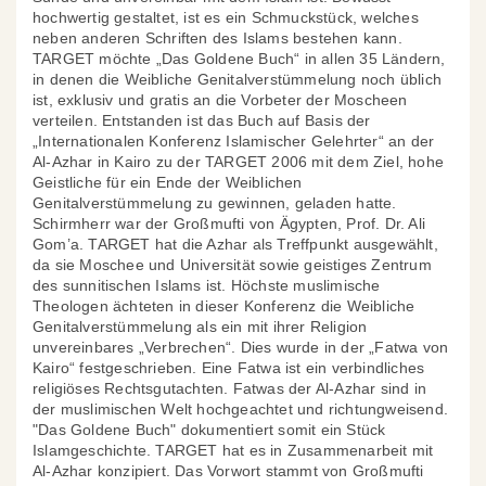
hochwertig gestaltet, ist es ein Schmuckstück, welches
neben anderen Schriften des Islams bestehen kann.
TARGET möchte „Das Goldene Buch“ in allen 35 Ländern,
in denen die Weibliche Genitalverstümmelung noch üblich
ist, exklusiv und gratis an die Vorbeter der Moscheen
verteilen. Entstanden ist das Buch auf Basis der
„Internationalen Konferenz Islamischer Gelehrter“ an der
Al-Azhar in Kairo zu der TARGET 2006 mit dem Ziel, hohe
Geistliche für ein Ende der Weiblichen
Genitalverstümmelung zu gewinnen, geladen hatte.
Schirmherr war der Großmufti von Ägypten, Prof. Dr. Ali
Gom’a. TARGET hat die Azhar als Treffpunkt ausgewählt,
da sie Moschee und Universität sowie geistiges Zentrum
des sunnitischen Islams ist. Höchste muslimische
Theologen ächteten in dieser Konferenz die Weibliche
Genitalverstümmelung als ein mit ihrer Religion
unvereinbares „Verbrechen“. Dies wurde in der „Fatwa von
Kairo“ festgeschrieben. Eine Fatwa ist ein verbindliches
religiöses Rechtsgutachten. Fatwas der Al-Azhar sind in
der muslimischen Welt hochgeachtet und richtungweisend.
"Das Goldene Buch" dokumentiert somit ein Stück
Islamgeschichte. TARGET hat es in Zusammenarbeit mit
Al-Azhar konzipiert. Das Vorwort stammt von Großmufti