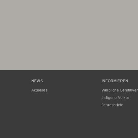
Hauptnavigation
NEWS
INFORMIEREN
Aktuelles
Weibliche Genitalve
Indigene Völker
Jahresbriefe