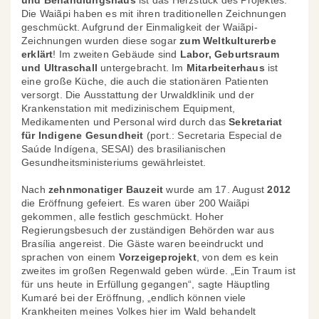
und Behandlungshaus
ist das Herzstück des Projektes.
Die Waiãpi haben es mit ihren traditionellen Zeichnungen
geschmückt. Aufgrund der Einmaligkeit der Waiãpi-
Zeichnungen wurden diese sogar
zum Weltkulturerbe
erklärt
!
Im zweiten Gebäude sind
Labor, Geburtsraum
und Ultraschall
untergebracht. Im
Mitarbeiterhaus
ist
eine große Küche, die auch die stationären Patienten
versorgt. Die Ausstattung der Urwaldklinik und der
Krankenstation mit medizinischem Equipment,
Medikamenten und Personal wird durch das
Sekretariat
für Indigene Gesundheit
(port.: Secretaria Especial de
Saúde Indígena, SESAI) des brasilianischen
Gesundheitsministeriums gewährleistet.
Nach
zehnmonatiger Bauzeit
wurde am 17. August
2012
die Eröffnung gefeiert. Es waren über 200 Waiãpi
gekommen, alle festlich geschmückt. Hoher
Regierungsbesuch der zuständigen Behörden war aus
Brasília angereist. Die Gäste waren beeindruckt und
sprachen von einem
Vorzeigeprojekt
, von dem es kein
zweites im großen Regenwald geben würde. „Ein Traum ist
für uns heute in Erfüllung gegangen“, sagte Häuptling
Kumaré bei der Eröffnung, „endlich können viele
Krankheiten meines Volkes hier im Wald behandelt