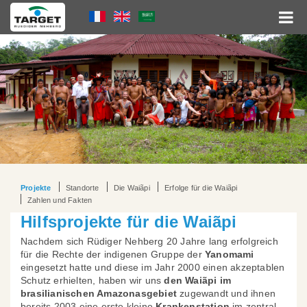
Direkt
Language
zum
Inhalt
Menu
Hauptnavigation
Projekte
Standorte
Die Waiãpi
Erfolge für die Waiãpi
Zahlen und Fakten
Hilfsprojekte für die Waiãpi
Nachdem sich Rüdiger Nehberg 20 Jahre lang erfolgreich
für die Rechte der indigenen Gruppe der
Yanomami
eingesetzt hatte und diese im Jahr 2000 einen akzeptablen
Schutz erhielten, haben wir uns
den Waiãpi im
brasilianischen Amazonasgebiet
zugewandt und ihnen
bereits 2003 eine erste kleine
Krankenstation
im zentral