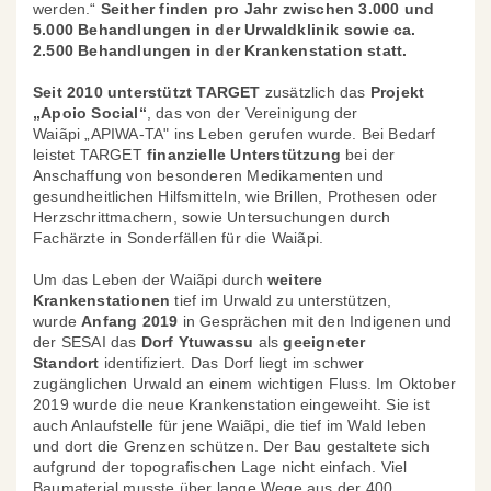
werden.“
Seither finden pro Jahr zwischen 3.000 und
5.000 Behandlungen in der Urwaldklinik
sowie ca.
2.500 Behandlungen in der Krankenstation statt.
Seit 2010 unterstützt TARGET
zusätzlich das
Projekt
„Apoio Social“
, das von der Vereinigung der
Waiãpi „APIWA-TA" ins Leben gerufen wurde. Bei Bedarf
leistet TARGET
finanzielle Unterstützung
bei der
Anschaffung von besonderen Medikamenten und
gesundheitlichen Hilfsmitteln, wie Brillen, Prothesen oder
Herzschrittmachern, sowie Untersuchungen durch
Fachärzte in Sonderfällen für die Waiãpi.
Um das Leben der Waiãpi durch
weitere
Krankenstationen
tief im Urwald zu unterstützen,
wurde
Anfang 2019
in Gesprächen mit den Indigenen und
der SESAI das
Dorf Ytuwassu
als
geeigneter
Standort
identifiziert. Das Dorf liegt im schwer
zugänglichen Urwald an einem wichtigen Fluss. Im Oktober
2019 wurde die neue Krankenstation eingeweiht. Sie ist
auch Anlaufstelle für jene Waiãpi, die tief im Wald leben
und dort die Grenzen schützen. Der Bau gestaltete sich
aufgrund der topografischen Lage nicht einfach. Viel
Baumaterial musste über
lange Wege aus der 400