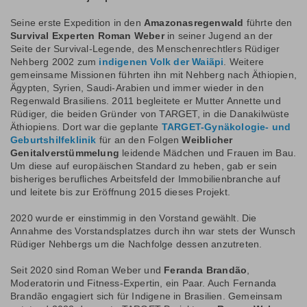
Seine erste Expedition in den
Amazonasregenwald
führte den
Survival Experten Roman Weber
in seiner Jugend an der
Seite der Survival-Legende, des Menschenrechtlers Rüdiger
Nehberg 2002 zum
indigenen Volk der Waiãpi
. Weitere
gemeinsame Missionen führten ihn mit Nehberg nach Äthiopien,
Ägypten, Syrien, Saudi-Arabien und immer wieder in den
Regenwald Brasiliens. 2011 begleitete er Mutter Annette und
Rüdiger, die beiden Gründer von TARGET, in die Danakilwüste
Äthiopiens. Dort war die geplante
TARGET-Gynäkologie- und
Geburtshilfeklinik
für an den Folgen
Weiblicher
Genitalverstümmelung
leidende Mädchen und Frauen im Bau.
Um diese auf europäischen Standard zu heben, gab er sein
bisheriges berufliches Arbeitsfeld der Immobilienbranche auf
und leitete bis zur Eröffnung 2015 dieses Projekt.
2020 wurde er einstimmig in den Vorstand gewählt. Die
Annahme des Vorstandsplatzes durch ihn war stets der Wunsch
Rüdiger Nehbergs um die Nachfolge dessen anzutreten.
Seit 2020 sind Roman Weber und
Feranda Brandão
,
Moderatorin und Fitness-Expertin, ein Paar. Auch Fernanda
Brandão engagiert sich für Indigene in Brasilien. Gemeinsam