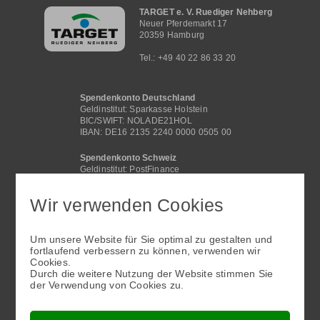
Hauptnavigation
TARGET e. V. Ruediger Nehberg
Neuer Pferdemarkt 17
20359 Hamburg
Tel.: +49 40 22 86 33 20
Spendenkonto Deutschland
Geldinstitut: Sparkasse Holstein
BIC/SWIFT: NOLADE21HOL
IBAN: DE16 2135 2240 0000 0505 00
Spendenkonto Schweiz
Geldinstitut: PostFinance
BIC /SWIFT: POFICHBEXXX
IBAN: CH29 0900 0000 4062 2117 1
Wir verwenden Cookies
Spendenkonto International
Geldinstitut: Sparkasse Holstein
Um unsere Website für Sie optimal zu gestalten und
BIC/SWIFT: NOLADE21HOL
fortlaufend verbessern zu können, verwenden wir
IBAN: DE16 2135 2240 0000 0505 00
Cookies.
Fußbereichsmenü
Durch die weitere Nutzung der Website stimmen Sie
der Verwendung von Cookies zu.