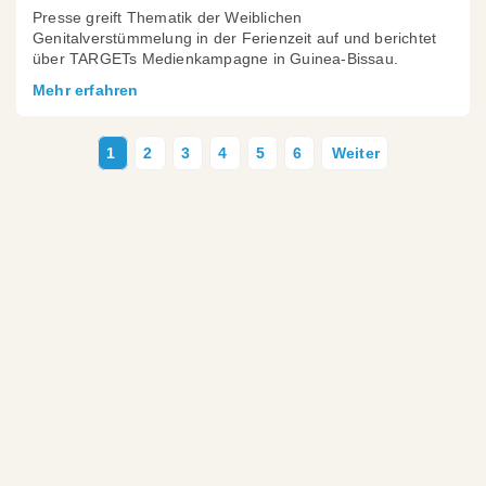
Presse greift Thematik der Weiblichen
Genitalverstümmelung in der Ferienzeit auf und berichtet
über TARGETs Medienkampagne in Guinea-Bissau.
Mehr erfahren
Nächste Seite
Aktuelle
1
Page
2
Page
3
Page
4
Page
5
Page
6
Seitennummerierung
Seite