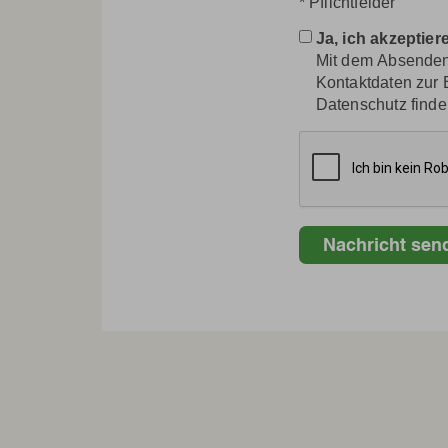
* Pflichtfelder
DATENSCHUTZ
Kontakt
Ja, ich akzeptie
Datenschutz
Mit dem Absenden 
Kontaktdaten zur 
Datenschutz finde