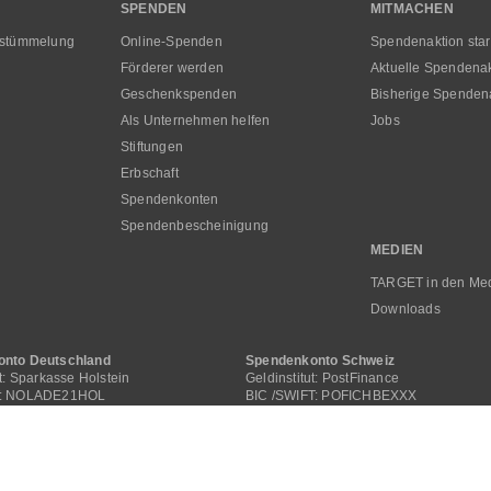
SPENDEN
MITMACHEN
rstümmelung
Online-Spenden
Spendenaktion star
Förderer werden
Aktuelle Spendena
Geschenkspenden
Bisherige Spenden
Als Unternehmen helfen
Jobs
Stiftungen
Erbschaft
Spendenkonten
Spendenbescheinigung
MEDIEN
TARGET in den Me
Downloads
nto Deutschland
Spendenkonto Schweiz
ut: Sparkasse Holstein
Geldinstitut: PostFinance
T: NOLADE21HOL
BIC /SWIFT: POFICHBEXXX
6 2135 2240 0000 0505 00
IBAN: CH29 0900 0000 4062 2117 1