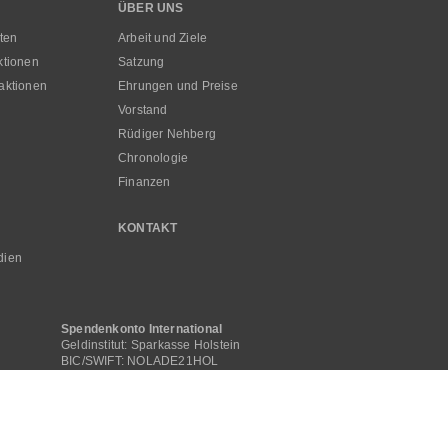
ÜBER UNS
ten
Arbeit und Ziele
ktionen
Satzung
aktionen
Ehrungen und Preise
Vorstand
Rüdiger Nehberg
Chronologie
Finanzen
KONTAKT
dien
Spendenkonto International
Geldinstitut: Sparkasse Holstein
BIC/SWIFT: NOLADE21HOL
IBAN: DE16 2135 2240 0000 0505 00