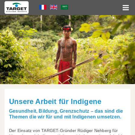
Direkt
Language
zum
Inhalt
Menu
Hauptnavigation
Unsere Arbeit für Indigene
Gesundheit, Bildung, Grenzschutz – das sind die
Themen die wir für und mit Indigenen umsetzen.
Der Einsatz von TARGET-Gründer Rüdiger Nehberg für