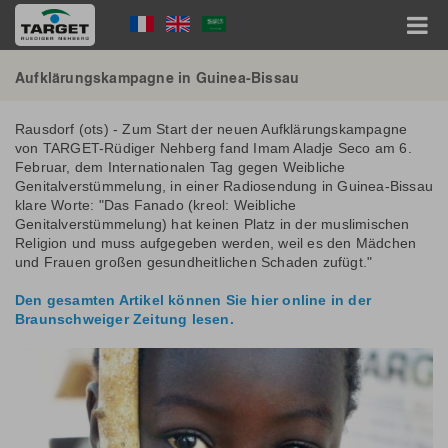
Direkt
Language
zum
Inhalt
Menu
Hauptnavigation
Aufklärungskampagne in Guinea-Bissau
Rausdorf (ots) - Zum Start der neuen Aufklärungskampagne
von TARGET-Rüdiger Nehberg fand Imam Aladje Seco am 6.
Februar, dem Internationalen Tag gegen Weibliche
Genitalverstümmelung, in einer Radiosendung in Guinea-Bissau
klare Worte: "Das Fanado (kreol: Weibliche
Genitalverstümmelung) hat keinen Platz in der muslimischen
Religion und muss aufgegeben werden, weil es den Mädchen
und Frauen großen gesundheitlichen Schaden zufügt."
Den gesamten Artikel können Sie hier online in der
Braunschweiger Zeitung lesen.