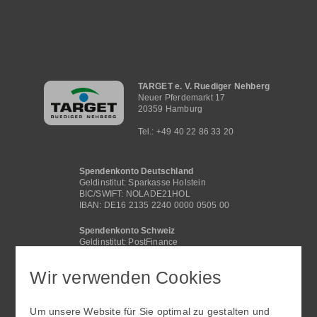
Hauptnavigation
TARGET e. V. Ruediger Nehberg
Neuer Pferdemarkt 17
20359 Hamburg
Tel.: +49 40 22 86 33 20
Spendenkonto Deutschland
Geldinstitut: Sparkasse Holstein
BIC/SWIFT: NOLADE21HOL
IBAN: DE16 2135 2240 0000 0505 00
Spendenkonto Schweiz
Geldinstitut: PostFinance
BIC /SWIFT: POFICHBEXXX
IBAN: CH29 0900 0000 4062 2117 1
Wir verwenden Cookies
Spendenkonto International
Geldinstitut: Sparkasse Holstein
Um unsere Website für Sie optimal zu gestalten und
BIC/SWIFT: NOLADE21HOL