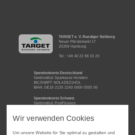
Hauptnavigation
TARGET e. V. Ruediger Nehberg
Neuer Pferdemarkt 17
20359 Hamburg
Tel.: +49 40 22 86 33 20
Spendenkonto Deutschland
Geldinstitut: Sparkasse Holstein
BIC/SWIFT: NOLADE21HOL
IBAN: DE16 2135 2240 0000 0505 00
Spendenkonto Schweiz
Geldinstitut: PostFinance
BIC /SWIFT: POFICHBEXXX
IBAN: CH29 0900 0000 4062 2117 1
Wir verwenden Cookies
Spendenkonto International
Geldinstitut: Sparkasse Holstein
Um unsere Website für Sie optimal zu gestalten und
BIC/SWIFT: NOLADE21HOL