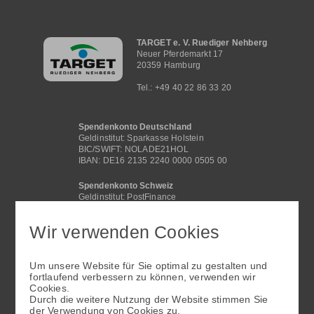
Hauptnavigation
TARGET e. V. Ruediger Nehberg
Neuer Pferdemarkt 17
20359 Hamburg
Tel.: +49 40 22 86 33 20
Spendenkonto Deutschland
Geldinstitut: Sparkasse Holstein
BIC/SWIFT: NOLADE21HOL
IBAN: DE16 2135 2240 0000 0505 00
Spendenkonto Schweiz
Geldinstitut: PostFinance
BIC /SWIFT: POFICHBEXXX
IBAN: CH29 0900 0000 4062 2117 1
Wir verwenden Cookies
Spendenkonto International
Geldinstitut: Sparkasse Holstein
Um unsere Website für Sie optimal zu gestalten und
BIC/SWIFT: NOLADE21HOL
fortlaufend verbessern zu können, verwenden wir
IBAN: DE16 2135 2240 0000 0505 00
Cookies.
Fußbereichsmenü
Durch die weitere Nutzung der Website stimmen Sie
der Verwendung von Cookies zu.