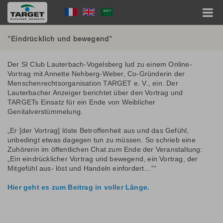
Direkt
Language
zum
Inhalt
Menu
Hauptnavigation
"Eindrücklich und bewegend"
Der SI Club Lauterbach-Vogelsberg lud zu einem Online-
Vortrag mit Annette Nehberg-Weber, Co-Gründerin der
Menschenrechtsorganisation TARGET e. V., ein. Der
Lauterbacher Anzeiger berichtet über den Vortrag und
TARGETs Einsatz für ein Ende von Weiblicher
Genitalverstümmelung.
„Er [der Vortrag] löste Betroffenheit aus und das Gefühl,
unbedingt etwas dagegen tun zu müssen. So schrieb eine
Zuhörerin im öffentlichen Chat zum Ende der Veranstaltung:
„Ein eindrücklicher Vortrag und bewegend, ein Vortrag, der
Mitgefühl aus- löst und Handeln einfordert…““
Hier geht es zum Beitrag in voller Länge.