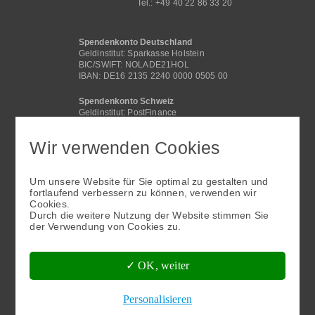
Tel.: +49 40 22 86 33 20
Spendenkonto Deutschland
Geldinstitut: Sparkasse Holstein
BIC/SWIFT: NOLADE21HOL
IBAN: DE16 2135 2240 0000 0505 00
Spendenkonto Schweiz
Geldinstitut: PostFinance
BIC /SWIFT: POFICHBEXXX
IBAN: CH29 0900 0000 4062 2117 1
Wir verwenden Cookies
Spendenkonto International
Geldinstitut: Sparkasse Holstein
Um unsere Website für Sie optimal zu gestalten und
BIC/SWIFT: NOLADE21HOL
fortlaufend verbessern zu können, verwenden wir
IBAN: DE16 2135 2240 0000 0505 00
Cookies.
Fußbereichsmenü
Durch die weitere Nutzung der Website stimmen Sie
der Verwendung von Cookies zu.
✓ OK, weiter
Personalisieren
Kontakt
Datenschutz
Impressum