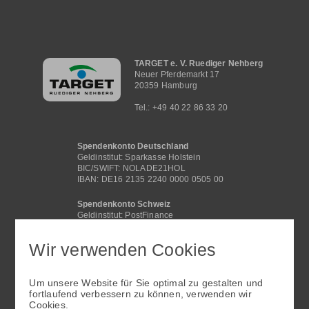
Hauptnavigation
TARGET e. V. Ruediger Nehberg
Neuer Pferdemarkt 17
20359 Hamburg
Tel.: +49 40 22 86 33 20
Spendenkonto Deutschland
Geldinstitut: Sparkasse Holstein
BIC/SWIFT: NOLADE21HOL
IBAN: DE16 2135 2240 0000 0505 00
Spendenkonto Schweiz
Geldinstitut: PostFinance
BIC /SWIFT: POFICHBEXXX
IBAN: CH29 0900 0000 4062 2117 1
Wir verwenden Cookies
Spendenkonto International
Geldinstitut: Sparkasse Holstein
Um unsere Website für Sie optimal zu gestalten und
BIC/SWIFT: NOLADE21HOL
fortlaufend verbessern zu können, verwenden wir
IBAN: DE16 2135 2240 0000 0505 00
Cookies.