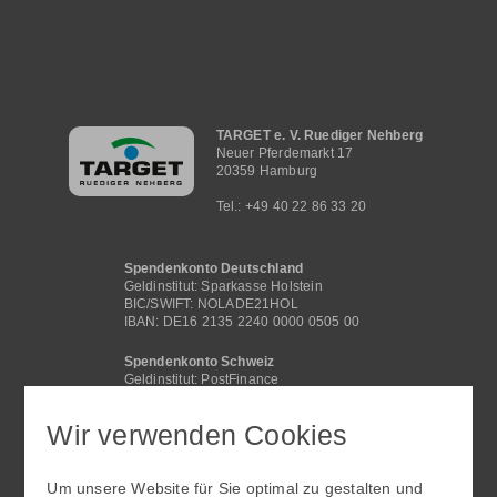
Hauptnavigation
TARGET e. V. Ruediger Nehberg
Neuer Pferdemarkt 17
20359 Hamburg
Tel.: +49 40 22 86 33 20
Spendenkonto Deutschland
Geldinstitut: Sparkasse Holstein
BIC/SWIFT: NOLADE21HOL
IBAN: DE16 2135 2240 0000 0505 00
Spendenkonto Schweiz
Geldinstitut: PostFinance
BIC /SWIFT: POFICHBEXXX
IBAN: CH29 0900 0000 4062 2117 1
Wir verwenden Cookies
Spendenkonto International
Geldinstitut: Sparkasse Holstein
Um unsere Website für Sie optimal zu gestalten und
BIC/SWIFT: NOLADE21HOL