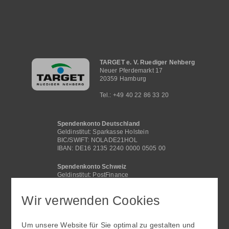
Hauptnavigation
TARGET e. V. Ruediger Nehberg
Neuer Pferdemarkt 17
20359 Hamburg
Tel.: +49 40 22 86 33 20
Spendenkonto Deutschland
Geldinstitut: Sparkasse Holstein
BIC/SWIFT: NOLADE21HOL
IBAN: DE16 2135 2240 0000 0505 00
Spendenkonto Schweiz
Geldinstitut: PostFinance
BIC /SWIFT: POFICHBEXXX
IBAN: CH29 0900 0000 4062 2117 1
Wir verwenden Cookies
Spendenkonto International
Geldinstitut: Sparkasse Holstein
Um unsere Website für Sie optimal zu gestalten und
BIC/SWIFT: NOLADE21HOL