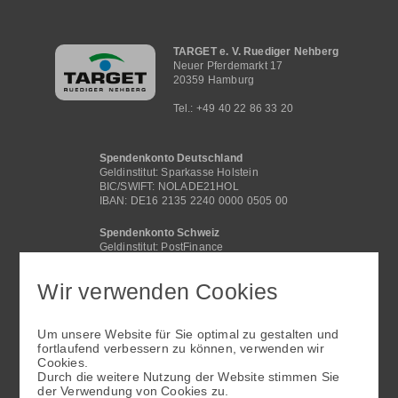
Hauptnavigation
TARGET e. V. Ruediger Nehberg
Neuer Pferdemarkt 17
20359 Hamburg
Tel.: +49 40 22 86 33 20
Spendenkonto Deutschland
Geldinstitut: Sparkasse Holstein
BIC/SWIFT: NOLADE21HOL
IBAN: DE16 2135 2240 0000 0505 00
Spendenkonto Schweiz
Geldinstitut: PostFinance
BIC /SWIFT: POFICHBEXXX
IBAN: CH29 0900 0000 4062 2117 1
Wir verwenden Cookies
Spendenkonto International
Geldinstitut: Sparkasse Holstein
Um unsere Website für Sie optimal zu gestalten und
BIC/SWIFT: NOLADE21HOL
fortlaufend verbessern zu können, verwenden wir
IBAN: DE16 2135 2240 0000 0505 00
Cookies.
Fußbereichsmenü
Durch die weitere Nutzung der Website stimmen Sie
der Verwendung von Cookies zu.