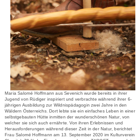
Maria Salomé Hoffmann aus Sevenich wurde bereits in ihrer
Jugend von Rüdiger inspiriert und verbrachte während ihrer 6-
jährigen Ausbildung zur Wildnispädagogin zwei Jahre in den
Wäldern Österreichs. Dort lebte sie ein einfaches Leben in einer
selbstgebauten Hütte inmitten der wunderschönen Natur, von
welcher sie sich auch ernährte. Von ihren Erlebnissen und
Herausforderungen während dieser Zeit in der Natur, berichtet
Frau Salomé Hoffmann am 13. September 2020 im Kulturverein