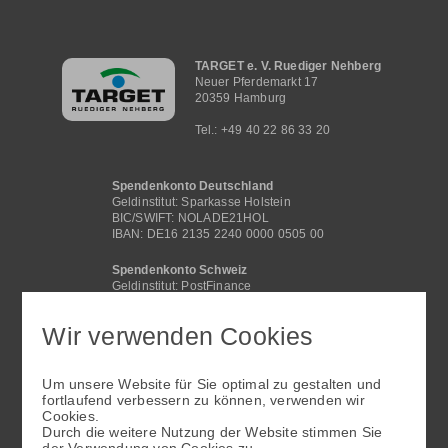
Hauptnavigation
TARGET e. V. Ruediger Nehberg
Neuer Pferdemarkt 17
20359 Hamburg
Tel.: +49 40 22 86 33 20
Spendenkonto Deutschland
Geldinstitut: Sparkasse Holstein
BIC/SWIFT: NOLADE21HOL
IBAN: DE16 2135 2240 0000 0505 00
Spendenkonto Schweiz
Geldinstitut: PostFinance
BIC /SWIFT: POFICHBEXXX
IBAN: CH29 0900 0000 4062 2117 1
Wir verwenden Cookies
Spendenkonto International
Geldinstitut: Sparkasse Holstein
Um unsere Website für Sie optimal zu gestalten und
BIC/SWIFT: NOLADE21HOL
fortlaufend verbessern zu können, verwenden wir
IBAN: DE16 2135 2240 0000 0505 00
Cookies.
Fußbereichsmenü
Durch die weitere Nutzung der Website stimmen Sie