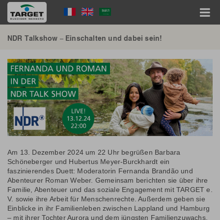
Direkt
Language
zum
Inhalt
Menu
Hauptnavigation
NDR Talkshow – Einschalten und dabei sein!
Am 13. Dezember 2024 um 22 Uhr begrüßen Barbara
Schöneberger und Hubertus Meyer-Burckhardt ein
faszinierendes Duett: Moderatorin Fernanda Brandão und
Abenteurer Roman Weber. Gemeinsam berichten sie über ihre
Familie, Abenteuer und das soziale Engagement mit TARGET e.
V. sowie ihre Arbeit für Menschenrechte. Außerdem geben sie
Einblicke in ihr Familienleben zwischen Lappland und Hamburg
– mit ihrer Tochter Aurora und dem jüngsten Familienzuwachs,