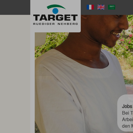
Direkt
zum
Language
Inhalt
Menu
Jobs
Bei T
Arbe
den 