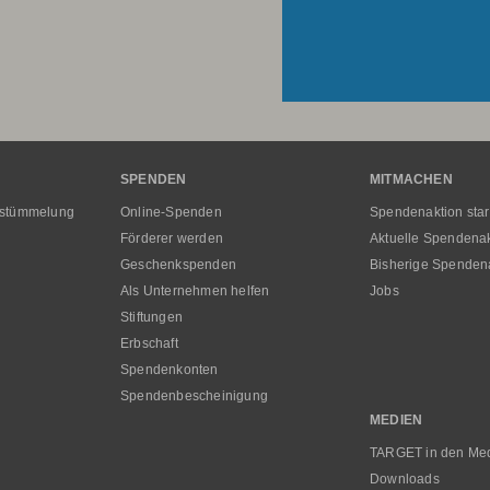
SPENDEN
MITMACHEN
rstümmelung
Online-Spenden
Spendenaktion star
Förderer werden
Aktuelle Spendena
Geschenkspenden
Bisherige Spenden
Als Unternehmen helfen
Jobs
Stiftungen
Erbschaft
Spendenkonten
Spendenbescheinigung
MEDIEN
TARGET in den Me
Downloads