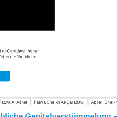
 al-Qaradawi, hoher
Video die Weibliche
Fatwa Al Azhar
Fatwa Sheikh Al-Qaradawi
Appell Sheik
ibliche Genitalverstümmelung