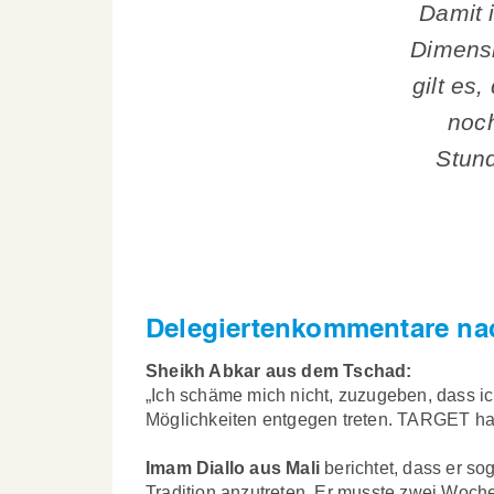
Damit 
Dimensi
gilt es
noch
Stund
Delegiertenkommentare nac
Sheikh Abkar aus dem Tschad:
„Ich schäme mich nicht, zuzugeben, dass 
Möglichkeiten entgegen treten. TARGET hat
Imam Diallo aus Mali
berichtet, dass er s
Tradition anzutreten. Er musste zwei Woche