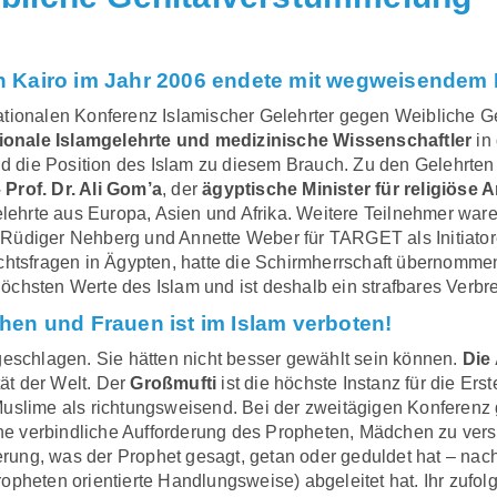
 Kairo im Jahr 2006 endete mit wegweisendem 
ationalen Konferenz Islamischer Gelehrter gegen Weibliche G
ionale Islamgelehrte und medizinische Wissenschaftler
in
 die Position des Islam zu diesem Brauch. Zu den Gelehrten
Prof. Dr. Ali Gom’a
, der
ägyptische Minister für religiöse 
lehrte aus Europa, Asien und Afrika. Weitere Teilnehmer war
Rüdiger Nehberg und Annette Weber für TARGET als Initiatoren
chtsfragen in Ägypten, hatte die Schirmherrschaft übernommen
chsten Werte des Islam und ist deshalb ein strafbares Verbr
en und Frauen ist im Islam verboten!
geschlagen. Sie hätten nicht besser gewählt sein können.
Die 
tät der Welt. Der
Großmufti
ist die höchste Instanz für die Ers
uslime als richtungsweisend. Bei der zweitägigen Konferenz 
eine verbindliche Aufforderung des Propheten, Mädchen zu ve
erung, was der Prophet gesagt, getan oder geduldet hat – na
ropheten orientierte Handlungsweise) abgeleitet hat. Ihr zufo