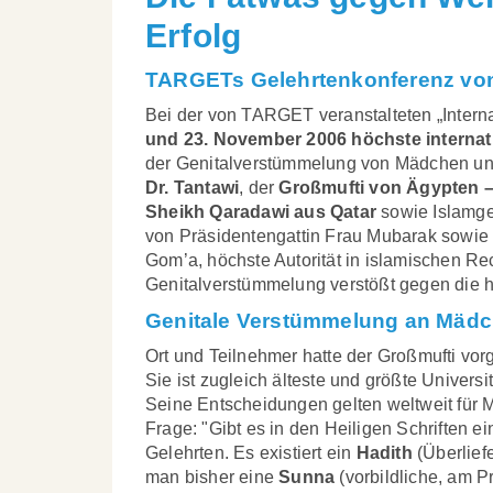
Erfolg
TARGETs Gelehrtenkonferenz von
Bei der von TARGET veranstalteten „Intern
und 23. November 2006
höchste internat
der Genitalverstümmelung von Mädchen und
Dr. Tantawi
, der
Großmufti von Ägypten – 
Sheikh Qaradawi aus Qatar
sowie Islamge
von Präsidentengattin Frau Mubarak sowie 
Gom’a, höchste Autorität in islamischen Re
Genitalverstümmelung verstößt gegen die hö
Genitale Verstümmelung an Mädch
Ort und Teilnehmer hatte der Großmufti vor
Sie ist zugleich älteste und größte Universi
Seine Entscheidungen gelten weltweit für M
Frage: "Gibt es in den Heiligen Schriften 
Gelehrten. Es existiert ein
Hadith
(Überlief
man bisher eine
Sunna
(vorbildliche, am P