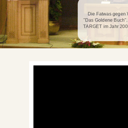
Die Fatwas gegen 
"Das Goldene Buch". 
TARGET im Jahr 2006