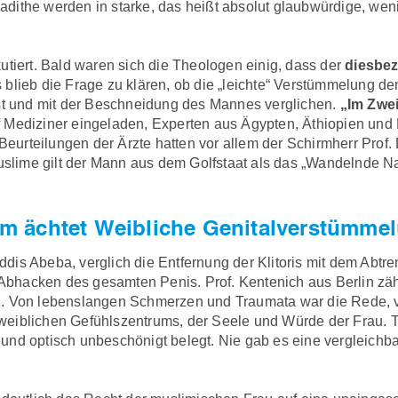
dithe werden in starke, das heißt absolut glaubwürdige, wen
utiert. Bald waren sich die Theologen einig, dass der
diesbez
s blieb die Frage zu klären, ob die „leichte“ Verstümmelung d
ost und mit der Beschneidung des Mannes verglichen.
„Im Zwei
Mediziner eingeladen, Experten aus Ägypten, Äthiopien und D
urteilungen der Ärzte hatten vor allem der Schirmherr Prof.
Muslime gilt der Mann aus dem Golfstaat als das „Wandelnde 
m ächtet Weibliche Genitalverstümme
is Abeba, verglich die Entfernung der Klitoris mit dem Abtr
bhacken des gesamten Penis. Prof. Kentenich aus Berlin zäh
n. Von lebenslangen Schmerzen und Traumata war die Rede, v
weiblichen Gefühlszentrums, der Seele und Würde der Frau. 
und optisch unbeschönigt belegt. Nie gab es eine vergleichba