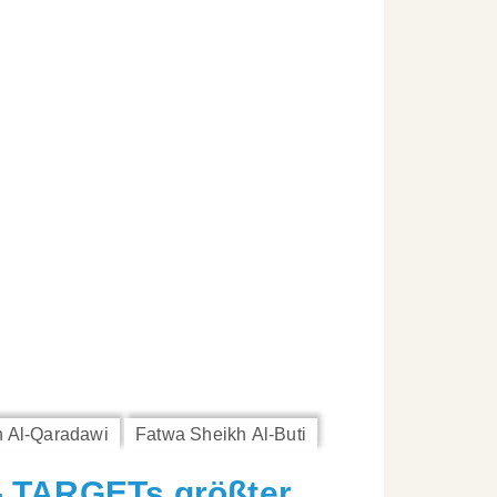
h Al-Qaradawi
Fatwa Sheikh Al-Buti
–
TARGETs größter