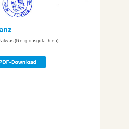
tanz
-Fatwas (Religionsgutachten).
PDF-Download