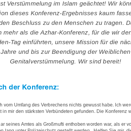
ist Verstümmelung im Islam geächtet! Wir kön
on dieses Konferenz-Ergebnisses kaum fasse
, den Beschluss zu den Menschen zu tragen. D
 mehr als die Azhar-Konferenz, für die wir de
en-Tag einführten, unsere Mission für die nä
Jahre und bis zur Beendigung der Weiblichen
Genitalverstümmelung. Wir sind bereit!
h der Konferenz:
ich vom Umfang des Verbrechens nichts gewusst habe. Ich we
 in mir den stärksten Verbündeten gefunden. Die Konferenz w
ogar seines Amtes als Großmufti enthoben worden war, als er 
n lang unter Polizeischutz gestellt werden. „Helfen Sie mir,