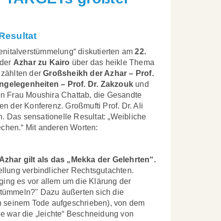
Resultat
enitalverstümmelung“ diskutierten am
22.
 der
Azhar zu Kairo
über das heikle Thema
 zählten der
Großsheikh der Azhar – Prof.
Angelegenheiten – Prof. Dr. Zakzouk
und
en Frau Moushira Chattab, die Gesandte
 der Konferenz. Großmufti Prof. Dr. Ali
. Das sensationelle Resultat: „Weibliche
echen.“ Mit anderen Worten:
Azhar gilt als das „Mekka der Gelehrten“.
tellung verbindlicher Rechtsgutachten.
ging es vor allem um die Klärung der
rstümmeln?" Dazu äußerten sich die
ch seinem Tode aufgeschrieben), von dem
lge war die „leichte“ Beschneidung von