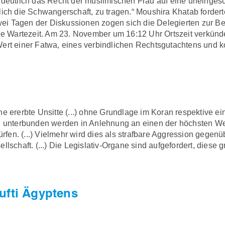
 deutlich das Recht der muslimischen Frau auf eine uneingesch
lich die Schwangerschaft, zu tragen.“ Moushira Khatab forder
i Tagen der Diskussionen zogen sich die Delegierten zur Be
 Wartezeit. Am 23. November um 16:12 Uhr Ortszeit verkünd
Wert einer Fatwa, eines verbindlichen Rechtsgutachtens und 
ne ererbte Unsitte (...) ohne Grundlage im Koran respektive e
en unterbunden werden in Anlehnung an einen der höchsten W
fen. (...) Vielmehr wird dies als strafbare Aggression gege
llschaft. (...) Die Legislativ-Organe sind aufgefordert, diese
ufti Ägyptens