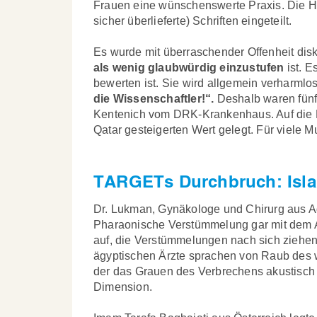
Frauen eine wünschenswerte Praxis. Die Ha
sicher überlieferte) Schriften eingeteilt.
Es wurde mit überraschender Offenheit disk
als wenig glaubwürdig einzustufen
ist. E
bewerten ist. Sie wird allgemein verharml
die Wissenschaftler!“.
Deshalb waren fünf 
Kentenich vom DRK-Krankenhaus. Auf die Be
Qatar gesteigerten Wert gelegt. Für viele 
TARGETs Durchbruch: Isla
Dr. Lukman, Gynäkologe und Chirurg aus Add
Pharaonische Verstümmelung gar mit dem A
auf, die Verstümmelungen nach sich ziehe
ägyptischen Ärzte sprachen von Raub des 
der das Grauen des Verbrechens akustisch 
Dimension.