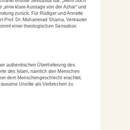
ränkt erfüllte Sexualität dar. „Mehr noch
te „eine klare Aussage von der Azhar“ und
ratung zurück. Für Rüdiger und Annette
et Prof. Dr. Muhammad Shama, Vertrauter
kommt einer theologischen Sensation
iner authentischen Überlieferung des
erte des Islam, nämlich den Menschen
nüber dem Menschengeschlecht erachtet.
 grausame Unsitte als Verbrechen zu