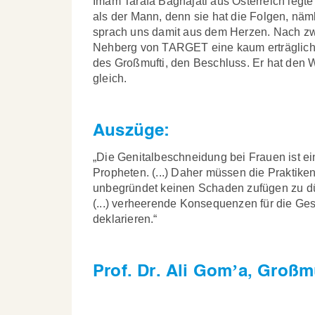
Imam Tarafa Baghajati aus Österreich legte
als der Mann, denn sie hat die Folgen, näm
sprach uns damit aus dem Herzen. Nach zwe
Nehberg von TARGET eine kaum erträgliche
des Großmufti, den Beschluss. Er hat den 
gleich.
Auszüge:
„Die Genitalbeschneidung bei Frauen ist ei
Propheten. (...) Daher müssen die Praktik
unbegründet keinen Schaden zufügen zu dür
(...) verheerende Konsequenzen für die Gese
deklarieren.“
Prof. Dr. Ali Gom’a, Großm