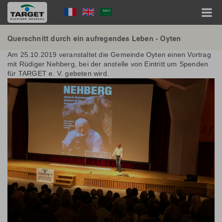
Direkt
Language
zum
Inhalt
Menu
Hauptnavigation
Querschnitt durch ein aufregendes Leben - Oyten
Am 25.10.2019 veranstaltet die Gemeinde Oyten einen Vortrag
mit Rüdiger Nehberg, bei der anstelle von Eintritt um Spenden
für TARGET e. V. gebeten wird.