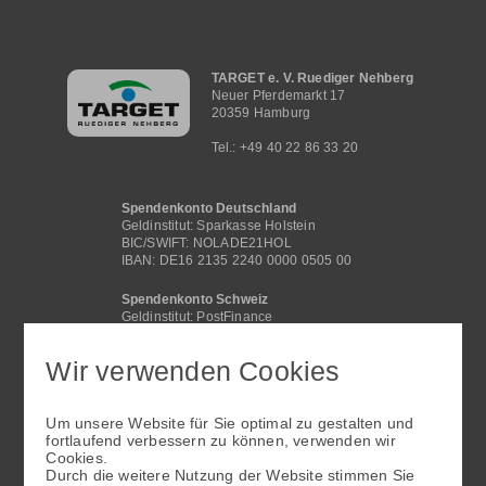
Hauptnavigation
TARGET e. V. Ruediger Nehberg
Neuer Pferdemarkt 17
20359 Hamburg
Tel.: +49 40 22 86 33 20
Spendenkonto Deutschland
Geldinstitut: Sparkasse Holstein
BIC/SWIFT: NOLADE21HOL
IBAN: DE16 2135 2240 0000 0505 00
Spendenkonto Schweiz
Geldinstitut: PostFinance
BIC /SWIFT: POFICHBEXXX
IBAN: CH29 0900 0000 4062 2117 1
Wir verwenden Cookies
Spendenkonto International
Geldinstitut: Sparkasse Holstein
Um unsere Website für Sie optimal zu gestalten und
BIC/SWIFT: NOLADE21HOL
fortlaufend verbessern zu können, verwenden wir
IBAN: DE16 2135 2240 0000 0505 00
Cookies.
Fußbereichsmenü
Durch die weitere Nutzung der Website stimmen Sie