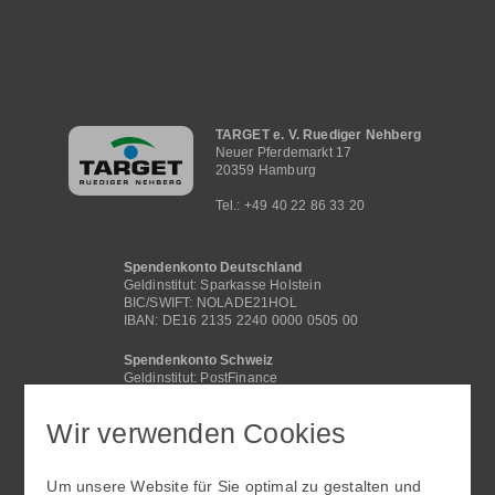
Hauptnavigation
TARGET e. V. Ruediger Nehberg
Neuer Pferdemarkt 17
20359 Hamburg
Tel.: +49 40 22 86 33 20
Spendenkonto Deutschland
Geldinstitut: Sparkasse Holstein
BIC/SWIFT: NOLADE21HOL
IBAN: DE16 2135 2240 0000 0505 00
Spendenkonto Schweiz
Geldinstitut: PostFinance
BIC /SWIFT: POFICHBEXXX
IBAN: CH29 0900 0000 4062 2117 1
Wir verwenden Cookies
Spendenkonto International
Geldinstitut: Sparkasse Holstein
Um unsere Website für Sie optimal zu gestalten und
BIC/SWIFT: NOLADE21HOL