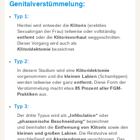
Genitalverstümmelung:
Typ 1:
Hierbei wird entweder die
Klitoris
(erektiles
Sexualorgan der Frau) teilweise oder vollständig
entfernt
oder die
Klitorisvorhaut
weggeschnitten.
Dieser Vorgang wird auch als
Klitoridektomie
bezeichnet.
Typ 2:
In diesem Stadium wird eine
Klitoridektomie
vorgenommen und die
kleinen Labien
(Schamlippen)
werden teilweise oder ganz
entfernt.
Diese Form der
Verstümmelung macht etwa
85 Prozent
aller FGM-
Praktiken
aus.
Typ 3:
Der dritte Typus wird als
„Infibulation“
oder
„pharaonische Beschneidung“
bezeichnet
und beinhaltet die
Entfernung von Klitoris
sowie den
kleinen und großen Labien
. Die Restvulva wird
anschließend mit
Akaziendornen
verschlossen. Das