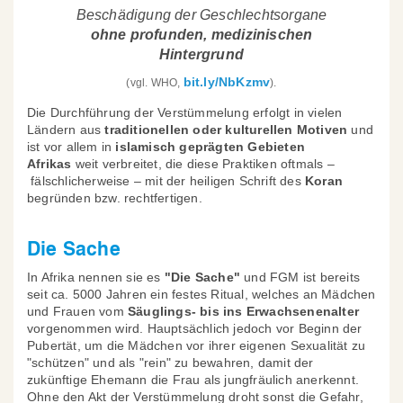
Beschädigung der Geschlechtsorgane
ohne profunden, medizinischen
Hintergrund
bit.ly/NbKzmv
(vgl. WHO,
).
Die Durchführung der Verstümmelung erfolgt in vielen
Ländern aus
traditionellen oder kulturellen Motiven
und
ist vor allem in
islamisch geprägten Gebieten
Afrikas
weit verbreitet, die diese Praktiken oftmals –
fälschlicherweise – mit der heiligen Schrift des
Koran
begründen bzw. rechtfertigen.
Die Sache
In Afrika nennen sie es
"Die Sache"
und FGM ist bereits
seit ca. 5000 Jahren ein festes Ritual, welches an Mädchen
und Frauen vom
Säuglings- bis ins Erwachsenenalter
vorgenommen wird. Hauptsächlich jedoch vor Beginn der
Pubertät, um die Mädchen vor ihrer eigenen Sexualität zu
"schützen" und als "rein" zu bewahren, damit der
zukünftige Ehemann die Frau als jungfräulich anerkennt.
Ohne den Akt der Verstümmelung droht sonst die Gefahr,