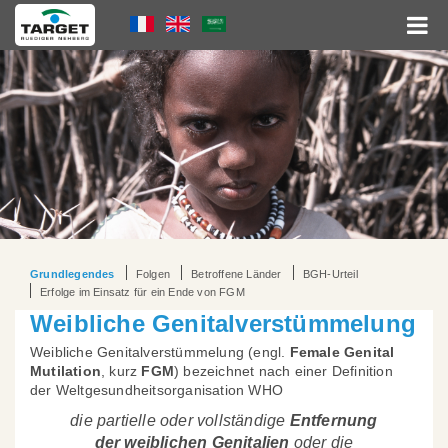
Direkt
Language
zum
Inhalt
Menu
Hauptnavigation
Grundlegendes
Folgen
Betroffene Länder
BGH-Urteil
Erfolge im Einsatz für ein Ende von FGM
Weibliche Genitalverstümmelung
Weibliche Genitalverstümmelung (engl.
Female Genital
Mutilation
, kurz
FGM
) bezeichnet nach einer Definition
der Weltgesundheitsorganisation WHO
die partielle oder vollständige
Entfernung
der weiblichen Genitalien
oder die