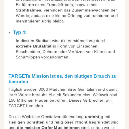
Einführen eines Fremdkörpers, bspw. eines
Strohhalmes
, verhindert das Zusammenwachsen der
Wunde, sodass eine kleine Öffnung zum urinieren und
menstruieren übrig bleibt.
Typ 4:
In diesem Stadium wird die Verstümmlung durch
extreme Brutalität
in Form von Einstechen,
Beschneiden, Dehnen oder Verätzen von Klitoris und
Schamlippen vorgenommen.
TARGETs Mission ist es, den blutigen Brauch zu
beenden
Täglich werden 8000 Mädchen ihrer Genitalien und damit
ihrer Würde beraubt. Alle elf Sekunden eins. Weltweit sind
150 Millionen Frauen betroffen. Dieses Verbrechen will
TARGET beenden.
Da die Weibliche Genitalverstümmelung
unrichtig
mit
Heiligen Schriften
und
religiöser Pflicht begründet
wird
und
die meisten Opfer Musliminnen
sind, sehen wir in