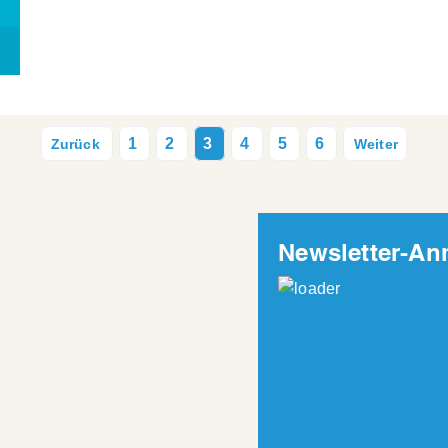
Vorherige Seite
Page
1
Page
2
Aktuelle
3
Page
4
Page
5
Page
6
Nächste Seite
Seite
Newsletter-A